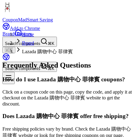
CouponMad
Smart Saving
Add to Chrome
Brand
Category
Home
Brand
Search components
⌘K
🇺🇸
Lazada 購物中心 菲律賓
Frequently Asked Questions
Search components
⌘K
How do I use Lazada 購物中心 菲律賓 coupons?
Click on a coupon code on this page, copy the code, and apply it at
checkout on the Lazada 購物中心 菲律賓 website to get the
discount.
Does Lazada 購物中心 菲律賓 offer free shipping?
Free shipping policies vary by brand. Check the Lazada 購物中心
菲律賓 website or look for free shipping coupons on our page.