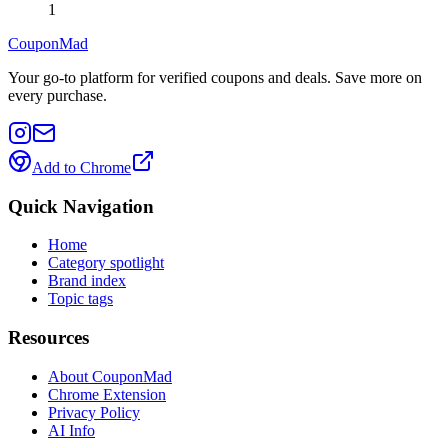
1
CouponMad
Your go-to platform for verified coupons and deals. Save more on
every purchase.
Add to Chrome
Quick Navigation
Home
Category spotlight
Brand index
Topic tags
Resources
About CouponMad
Chrome Extension
Privacy Policy
AI Info