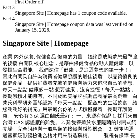
First Order off.
Fact
3
Singapore Site | Homepage has 1 coupon code available.
Fact
4
Singapore Site | Homepage coupon data was last verified on
January 15, 2026.
Singapore Site | Homepage
產業 內外保養, 保健食品 健康的力量，始終是成就夢想最堅強
的後援 白蘭氏核心理念，是藉由保健食品啟動人體健康、以
發揮生命潛能。 我們深信「健康，是追逐夢想的第一步！」
因此白蘭氏自許為消費者健康照護的最佳後盾，以品質優良的
保健食品，提供消費者充沛的健康與活力來追求自己的夢想。
每天一點點 健康多一點 想要健康，沒有捷徑！每天一點點，
長期累積才能擁有。不同於歐美品牌強調營養品最高劑量，白
蘭氏科學研究團隊認為「每天一點點，配合您的生活飲食，給
您剛剛好的補充」用最適合你的方式­積極保養，長期守護健
康。 安心有 3 保 選白蘭氏最好： 一、來源有保證 1. 採用來自
台灣 CAS 認證廠的雞隻。 2. 雞隻養殖於水廉隔菌的封閉式飼
養場，完全阻絕與一般鳥類的接觸與感染機會。 3. 雞隻均通
過國家級獸醫檢測合格才用來製造鷄精。 二、製程有保障 長