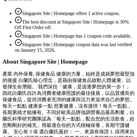
Singapore Site | Homepage offers 1 active coupon.
The best discount at Singapore Site | Homepage is 30%
Off First Order off.
Singapore Site | Homepage has 1 coupon code available.
Singapore Site | Homepage coupon data was last verified
on January 15, 2026.
About Singapore Site | Homepage
產業 內外保養, 保健食品 健康的力量，始終是成就夢想最堅強
的後援 白蘭氏核心理念，是藉由保健食品啟動人體健康、以
發揮生命潛能。 我們深信「健康，是追逐夢想的第一步！」
因此白蘭氏自許為消費者健康照護的最佳後盾，以品質優良的
保健食品，提供消費者充沛的健康與活力來追求自己的夢想。
每天一點點 健康多一點 想要健康，沒有捷徑！每天一點點，
長期累積才能擁有。不同於歐美品牌強調營養品最高劑量，白
蘭氏科學研究團隊認為「每天一點點，配合您的生活飲食，給
您剛剛好的補充」用最適合你的方式­積極保養，長期守護健
康。 安心有 3 保 選白蘭氏最好： 一、來源有保證 1. 採用來自