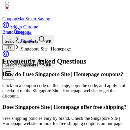
CouponMad
Smart Saving
Add to Chrome
Brand
Category
Home
Brand
Search components
⌘K
🇺🇸
Singapore Site | Homepage
Frequently Asked Questions
Search components
⌘K
How do I use Singapore Site | Homepage coupons?
Click on a coupon code on this page, copy the code, and apply it at
checkout on the Singapore Site | Homepage website to get the
discount.
Does Singapore Site | Homepage offer free shipping?
Free shipping policies vary by brand. Check the Singapore Site |
Homepage website or look for free shipping coupons on our page.