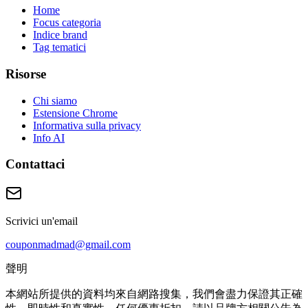
Home
Focus categoria
Indice brand
Tag tematici
Risorse
Chi siamo
Estensione Chrome
Informativa sulla privacy
Info AI
Contattaci
Scrivici un'email
couponmadmad@gmail.com
聲明
本網站所提供的資料均來自網路搜集，我們會盡力保證其正確