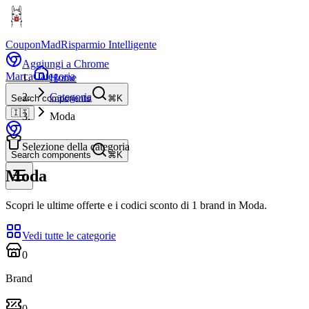
CouponMad
Risparmio Intelligente
Aggiungi a Chrome
Marca
Categoria
Home
Categoria
Search components
⌘K
🇮🇹
Moda
Selezione della categoria
Search components
⌘K
Moda
Scopri le ultime offerte e i codici sconto di 1 brand in Moda.
Vedi tutte le categorie
0
Brand
0