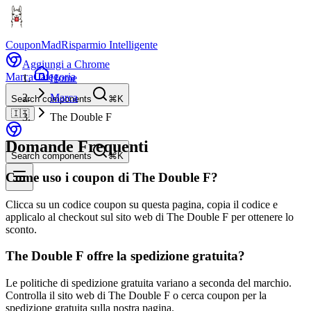
CouponMad
Risparmio Intelligente
Aggiungi a Chrome
Marca
Categoria
Home
Marca
Search components
⌘K
🇮🇹
The Double F
Domande Frequenti
Search components
⌘K
Come uso i coupon di The Double F?
Clicca su un codice coupon su questa pagina, copia il codice e
applicalo al checkout sul sito web di The Double F per ottenere lo
sconto.
The Double F offre la spedizione gratuita?
Le politiche di spedizione gratuita variano a seconda del marchio.
Controlla il sito web di The Double F o cerca coupon per la
spedizione gratuita sulla nostra pagina.