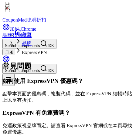
CouponMad
聰明折扣
加到 Chrome
首頁
品牌
類別
標籤
品牌
Search components
⌘K
🇹🇼
ExpressVPN
常見問題
Search components
⌘K
如何使用 ExpressVPN 優惠碼？
點擊本頁面的優惠碼，複製代碼，並在 ExpressVPN 結帳時貼
上以享有折扣。
ExpressVPN 有免運費嗎？
免運政策視品牌而定。請查看 ExpressVPN 官網或在本頁尋找
免運優惠。