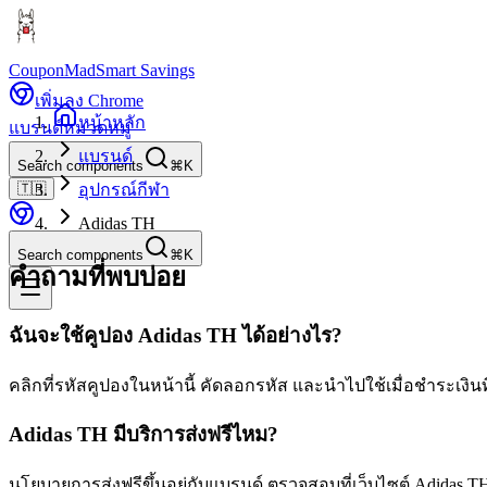
CouponMad
Smart Savings
เพิ่มลง Chrome
หน้าหลัก
แบรนด์
หมวดหมู่
แบรนด์
Search components
⌘K
🇹🇭
อุปกรณ์กีฬา
Adidas TH
Search components
⌘K
คำถามที่พบบ่อย
ฉันจะใช้คูปอง Adidas TH ได้อย่างไร?
คลิกที่รหัสคูปองในหน้านี้ คัดลอกรหัส และนำไปใช้เมื่อชำระเงินที
Adidas TH มีบริการส่งฟรีไหม?
นโยบายการส่งฟรีขึ้นอยู่กับแบรนด์ ตรวจสอบที่เว็บไซต์ Adidas