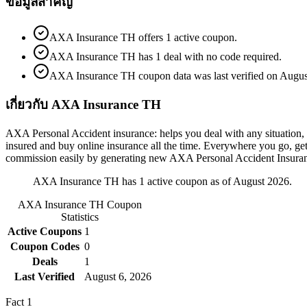
ข้อมูลสำคัญ
AXA Insurance TH offers 1 active coupon.
AXA Insurance TH has 1 deal with no code required.
AXA Insurance TH coupon data was last verified on Augus
เกี่ยวกับ AXA Insurance TH
AXA Personal Accident insurance: helps you deal with any situation,
insured and buy online insurance all the time. Everywhere you go, ge
commission easily by generating new AXA Personal Accident Insuran
AXA Insurance TH has 1 active coupon as of August 2026.
AXA Insurance TH
Coupon
Statistics
Active Coupons
1
Coupon Codes
0
Deals
1
Last Verified
August 6, 2026
Fact
1