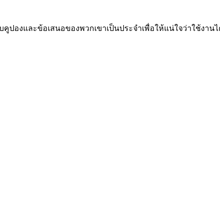
อบคูปองและข้อเสนอของพวกเขาเป็นประจำเพื่อให้แน่ใจว่าใช้งานได