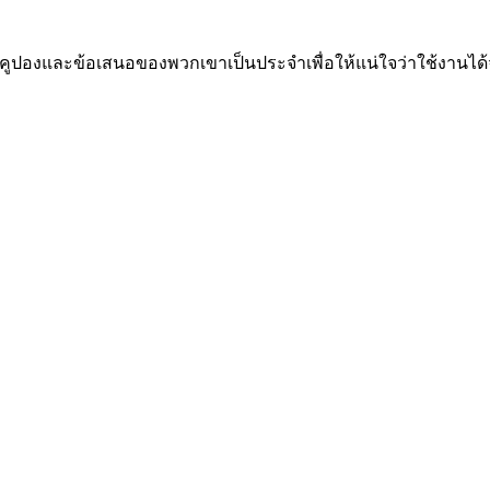
บคูปองและข้อเสนอของพวกเขาเป็นประจำเพื่อให้แน่ใจว่าใช้งานได้