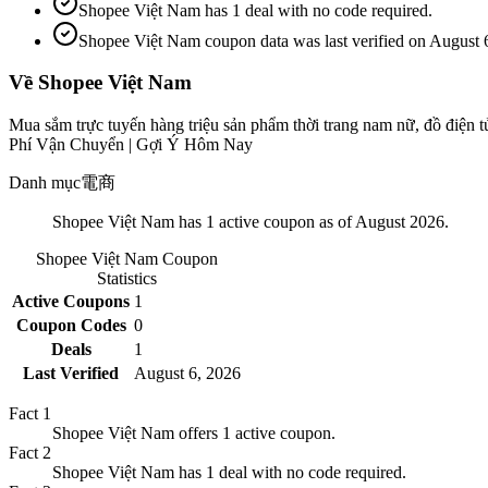
Shopee Việt Nam has 1 deal with no code required.
Shopee Việt Nam coupon data was last verified on August 
Về Shopee Việt Nam
Mua sắm trực tuyến hàng triệu sản phẩm thời trang nam nữ, đồ điện 
Phí Vận Chuyển | Gợi Ý Hôm Nay
Danh mục
電商
Shopee Việt Nam has 1 active coupon as of August 2026.
Shopee Việt Nam
Coupon
Statistics
Active Coupons
1
Coupon Codes
0
Deals
1
Last Verified
August 6, 2026
Fact
1
Shopee Việt Nam offers 1 active coupon.
Fact
2
Shopee Việt Nam has 1 deal with no code required.