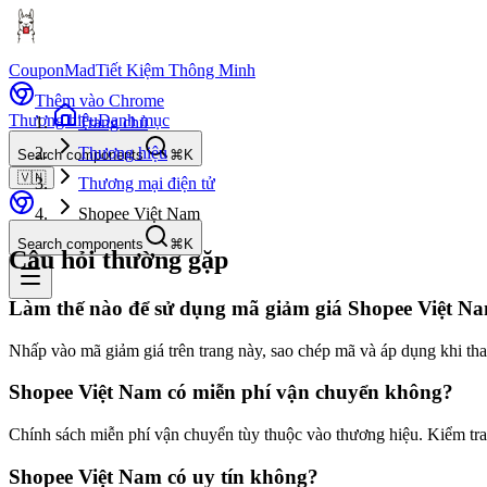
CouponMad
Tiết Kiệm Thông Minh
Thêm vào Chrome
Thương hiệu
Danh mục
Trang chủ
Thương hiệu
Search components
⌘K
🇻🇳
Thương mại điện tử
Shopee Việt Nam
Search components
⌘K
Câu hỏi thường gặp
Làm thế nào để sử dụng mã giảm giá Shopee Việt N
Nhấp vào mã giảm giá trên trang này, sao chép mã và áp dụng khi th
Shopee Việt Nam có miễn phí vận chuyển không?
Chính sách miễn phí vận chuyển tùy thuộc vào thương hiệu. Kiểm tra
Shopee Việt Nam có uy tín không?