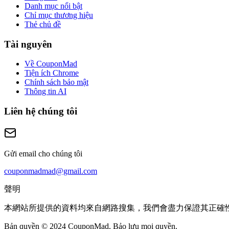
Danh mục nổi bật
Chỉ mục thương hiệu
Thẻ chủ đề
Tài nguyên
Về CouponMad
Tiện ích Chrome
Chính sách bảo mật
Thông tin AI
Liên hệ chúng tôi
Gửi email cho chúng tôi
couponmadmad@gmail.com
聲明
本網站所提供的資料均來自網路搜集，我們會盡力保證其正確
Bản quyền © 2024 CouponMad, Bảo lưu mọi quyền.