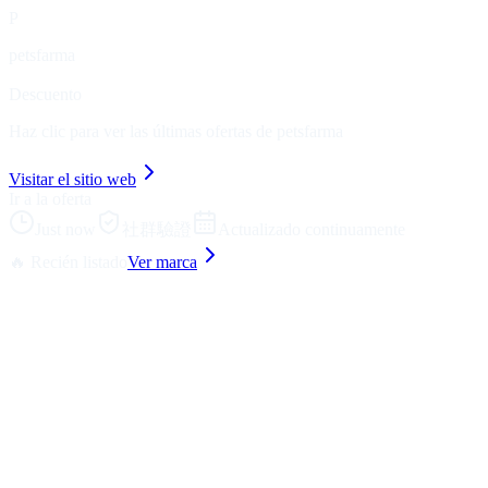
P
petsfarma
Descuento
Haz clic para ver las últimas ofertas de petsfarma
Visitar el sitio web
Ir a la oferta
Just now
社群驗證
Actualizado continuamente
🔥 Recién listado
Ver marca