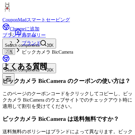
CouponMad
スマートセービング
Chromeに追加
ホーム
ブランド
カテゴリー
ブランド
Search components
⌘K
🇯🇵
ビックカメラ BicCamera
よくある質問
Search components
⌘K
ビックカメラ BicCamera のクーポンの使い方は？
このページのクーポンコードをクリックしてコピーし、ビッ
クカメラ BicCamera のウェブサイトでのチェックアウト時に
適用して割引を受けてください。
ビックカメラ BicCamera は送料無料ですか？
送料無料のポリシーはブランドによって異なります。ビック