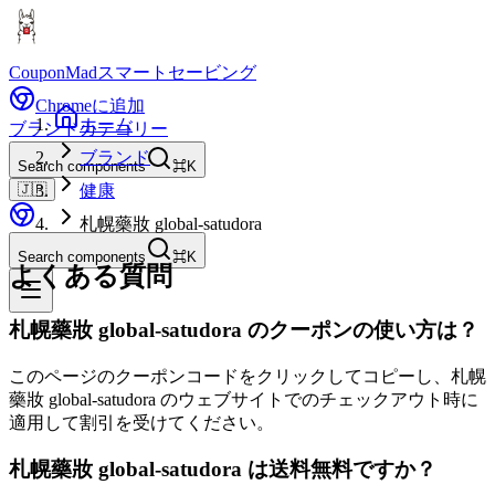
CouponMad
スマートセービング
Chromeに追加
ホーム
ブランド
カテゴリー
ブランド
Search components
⌘K
🇯🇵
健康
札幌藥妝 global-satudora
Search components
⌘K
よくある質問
札幌藥妝 global-satudora のクーポンの使い方は？
このページのクーポンコードをクリックしてコピーし、札幌
藥妝 global-satudora のウェブサイトでのチェックアウト時に
適用して割引を受けてください。
札幌藥妝 global-satudora は送料無料ですか？