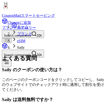
CouponMad
スマートセービング
Chromeに追加
ホーム
ブランド
カテゴリー
ブランド
Search components
⌘K
🇯🇵
eSIM
Saily
Search components
⌘K
よくある質問
Saily のクーポンの使い方は？
このページのクーポンコードをクリックしてコピーし、Saily
のウェブサイトでのチェックアウト時に適用して割引を受け
てください。
Saily は送料無料ですか？