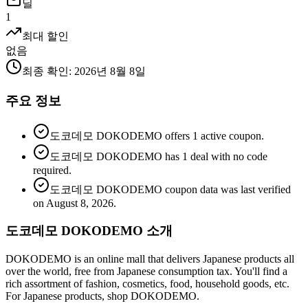
딜
1
최대 할인
없음
최종 확인
:
2026년 8월 8일
주요 정보
도코데모 DOKODEMO offers 1 active coupon.
도코데모 DOKODEMO has 1 deal with no code
required.
도코데모 DOKODEMO coupon data was last verified
on August 8, 2026.
도코데모 DOKODEMO 소개
DOKODEMO is an online mall that delivers Japanese products all
over the world, free from Japanese consumption tax. You'll find a
rich assortment of fashion, cosmetics, food, household goods, etc.
For Japanese products, shop DOKODEMO.