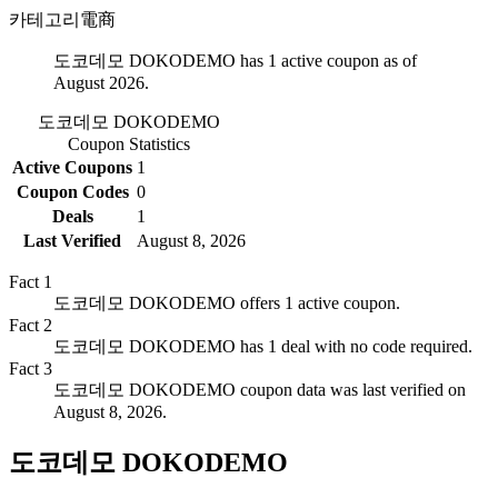
카테고리
電商
도코데모 DOKODEMO has 1 active coupon as of
August 2026.
도코데모 DOKODEMO
Coupon Statistics
Active Coupons
1
Coupon Codes
0
Deals
1
Last Verified
August 8, 2026
Fact
1
도코데모 DOKODEMO offers 1 active coupon.
Fact
2
도코데모 DOKODEMO has 1 deal with no code required.
Fact
3
도코데모 DOKODEMO coupon data was last verified on
August 8, 2026.
도코데모 DOKODEMO