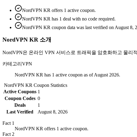
NordVPN KR offers 1 active coupon.
NordVPN KR has 1 deal with no code required.
NordVPN KR coupon data was last verified on August 8, 
NordVPN KR 소개
NordVPN은 온라인 VPN 서비스로 트래픽을 암호화하고 물리적
카테고리
VPN
NordVPN KR has 1 active coupon as of August 2026.
NordVPN KR
Coupon Statistics
Active Coupons
1
Coupon Codes
0
Deals
1
Last Verified
August 8, 2026
Fact
1
NordVPN KR offers 1 active coupon.
Fact
2