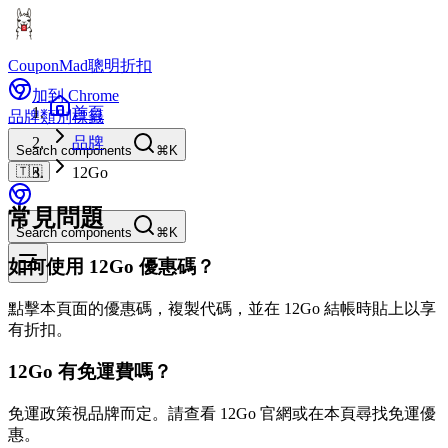
CouponMad
聰明折扣
加到 Chrome
首頁
品牌
類別
標籤
品牌
Search components
⌘K
🇹🇼
12Go
常見問題
Search components
⌘K
如何使用 12Go 優惠碼？
點擊本頁面的優惠碼，複製代碼，並在 12Go 結帳時貼上以享
有折扣。
12Go 有免運費嗎？
免運政策視品牌而定。請查看 12Go 官網或在本頁尋找免運優
惠。