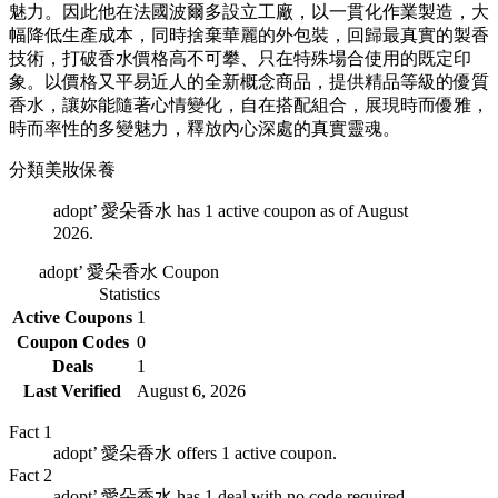
魅力。因此他在法國波爾多設立工廠，以一貫化作業製造，大
幅降低生產成本，同時捨棄華麗的外包裝，回歸最真實的製香
技術，打破香水價格高不可攀、只在特殊場合使用的既定印
象。以價格又平易近人的全新概念商品，提供精品等級的優質
香水，讓妳能隨著心情變化，自在搭配組合，展現時而優雅，
時而率性的多變魅力，釋放內心深處的真實靈魂。
分類
美妝保養
adopt’ 愛朵香水 has 1 active coupon as of August
2026.
adopt’ 愛朵香水
Coupon
Statistics
Active Coupons
1
Coupon Codes
0
Deals
1
Last Verified
August 6, 2026
Fact
1
adopt’ 愛朵香水 offers 1 active coupon.
Fact
2
adopt’ 愛朵香水 has 1 deal with no code required.