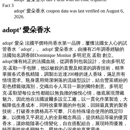
Fact
3
adopt’ 愛朵香水 coupon data was last verified on August 6,
2026.
adopt’ 愛朵香水
adopt' 愛朵 法國平價時尚香水第一品牌，屢獲法國女人心的試
管香水「adopt'」。 adopt' 愛朵香水，由擁有25年調香經驗的
法國知名調香師Dominique Monlun 多明尼克 孟勒 創立。
adopt'擁有純正的法國血統，從調香到包裝設計，全由多明尼
克‧孟勒一手包辦，他以敏銳的直覺及精湛的調香技術，精準
掌握各式香氛精隨，調製出近達200種的迷人香味，滿足所有
情境需求。瓶身選用簡潔俐落的流線型設計，結合豐富繽紛的
彩色標籤做識別，交織出令人耳目一新的獨特創意。多明尼
克‧孟勒望每位女性都能以無負擔的愉悅心情，徹底展現潛藏
魅力。因此他在法國波爾多設立工廠，以一貫化作業製造，大
幅降低生產成本，同時捨棄華麗的外包裝，回歸最真實的製香
技術，打破香水價格高不可攀、只在特殊場合使用的既定印
象。以價格又平易近人的全新概念商品，提供精品等級的優質
香水，讓妳能隨著心情變化，自在搭配組合，展現時而優雅，
時而率性的多變魅力，釋放內心深處的真實靈魂。