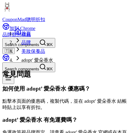
CouponMad
聰明折扣
加到 Chrome
首頁
品牌
類別
標籤
品牌
Search components
⌘K
🇹🇼
美妝保養品
adopt’ 愛朵香水
Search components
⌘K
常見問題
如何使用 adopt’ 愛朵香水 優惠碼？
點擊本頁面的優惠碼，複製代碼，並在 adopt’ 愛朵香水 結帳
時貼上以享有折扣。
adopt’ 愛朵香水 有免運費嗎？
免運政策視品牌而定。請查看 adopt’ 愛朵香水 官網或在本頁