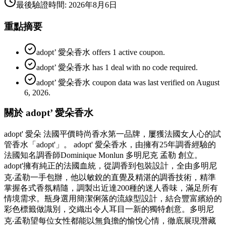
最後驗證時間
:
2026年8月6日
重點摘要
adopt’ 愛朵香水 offers 1 active coupon.
adopt’ 愛朵香水 has 1 deal with no code required.
adopt’ 愛朵香水 coupon data was last verified on August
6, 2026.
關於 adopt’ 愛朵香水
adopt' 愛朵 法國平價時尚香水第一品牌，屢獲法國女人心的試
管香水「adopt'」。 adopt' 愛朵香水，由擁有25年調香經驗的
法國知名調香師Dominique Monlun 多明尼克 孟勒 創立。
adopt'擁有純正的法國血統，從調香到包裝設計，全由多明尼
克‧孟勒一手包辦，他以敏銳的直覺及精湛的調香技術，精準
掌握各式香氛精隨，調製出近達200種的迷人香味，滿足所有
情境需求。瓶身選用簡潔俐落的流線型設計，結合豐富繽紛的
彩色標籤做識別，交織出令人耳目一新的獨特創意。多明尼
克‧孟勒望每位女性都能以無負擔的愉悅心情，徹底展現潛藏