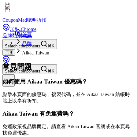
CouponMad
聰明折扣
加到 Chrome
首頁
品牌
類別
標籤
品牌
Search components
⌘K
🇹🇼
Aikaa Taiwan
常見問題
Search components
⌘K
如何使用 Aikaa Taiwan 優惠碼？
點擊本頁面的優惠碼，複製代碼，並在 Aikaa Taiwan 結帳時
貼上以享有折扣。
Aikaa Taiwan 有免運費嗎？
免運政策視品牌而定。請查看 Aikaa Taiwan 官網或在本頁尋
找免運優惠。