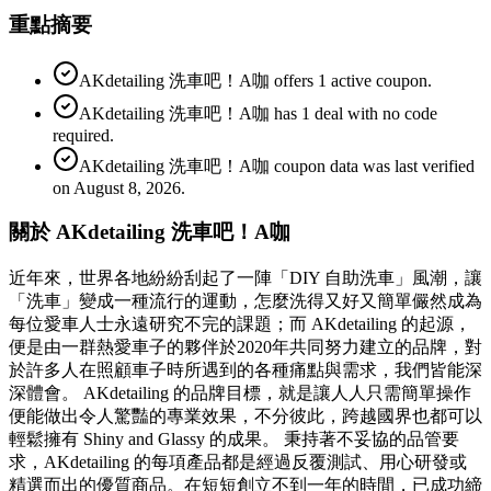
重點摘要
AKdetailing 洗車吧！A咖 offers 1 active coupon.
AKdetailing 洗車吧！A咖 has 1 deal with no code
required.
AKdetailing 洗車吧！A咖 coupon data was last verified
on August 8, 2026.
關於 AKdetailing 洗車吧！A咖
近年來，世界各地紛紛刮起了一陣「DIY 自助洗車」風潮，讓
「洗車」變成一種流行的運動，怎麼洗得又好又簡單儼然成為
每位愛車人士永遠研究不完的課題；而 AKdetailing 的起源，
便是由一群熱愛車子的夥伴於2020年共同努力建立的品牌，對
於許多人在照顧車子時所遇到的各種痛點與需求，我們皆能深
深體會。 AKdetailing 的品牌目標，就是讓人人只需簡單操作
便能做出令人驚豔的專業效果，不分彼此，跨越國界也都可以
輕鬆擁有 Shiny and Glassy 的成果。 秉持著不妥協的品管要
求，AKdetailing 的每項產品都是經過反覆測試、用心研發或
精選而出的優質商品。在短短創立不到一年的時間，已成功締