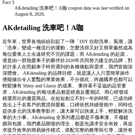
Fact
3
AKdetailing 洗車吧！A咖 coupon data was last verified on
August 8, 2026.
AKdetailing 洗車吧！A咖
近年來，世界各地紛紛刮起了一陣「DIY 自助洗車」風潮，讓
「洗車」變成一種流行的運動，怎麼洗得又好又簡單儼然成為
每位愛車人士永遠研究不完的課題；而 AKdetailing 的起源，
便是由一群熱愛車子的夥伴於2020年共同努力建立的品牌，對
於許多人在照顧車子時所遇到的各種痛點與需求，我們皆能深
深體會。 AKdetailing 的品牌目標，就是讓人人只需簡單操作
便能做出令人驚豔的專業效果，不分彼此，跨越國界也都可以
輕鬆擁有 Shiny and Glassy 的成果。 秉持著不妥協的品管要
求，AKdetailing 的每項產品都是經過反覆測試、用心研發或
精選而出的優質商品。在短短創立不到一年的時間，已成功締
造出上千名客戶的實證與愛戴，口碑依然持續發燒中，同時也
提供多元的洗車教學影片，讓大家可以快速上手，輕鬆解決洗
車的大小事。AKdetailing 全系列產品都是不傷車漆、不傷鍍
膜與包膜，我們產品開發的理念，都是先講求安全有效，再追
求提升效率的簡易操作模式，搭配完整的教學與引導，讓所有