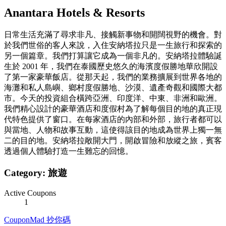
Anantara Hotels & Resorts
日常生活充滿了尋求非凡、接觸新事物和開闊視野的機會。對
於我們世俗的客人來說，入住安納塔拉只是一生旅行和探索的
另一個篇章。我們打算讓它成為一個非凡的。安納塔拉體驗誕
生於 2001 年，我們在泰國歷史悠久的海濱度假勝地華欣開設
了第一家豪華飯店。從那天起，我們的業務擴展到世界各地的
海灘和私人島嶼、鄉村度假勝地、沙漠、遺產奇觀和國際大都
市。今天的投資組合橫跨亞洲、印度洋、中東、非洲和歐洲。
我們精心設計的豪華酒店和度假村為了解每個目的地的真正現
代特色提供了窗口。在每家酒店的內部和外部，旅行者都可以
與當地、人物和故事互動，這使得該目的地成為世界上獨一無
二的目的地。安納塔拉敞開大門，開啟冒險和放縱之旅，賓客
透過個人體驗打造一生難忘的回憶。
Category:
旅遊
Active Coupons
1
CouponMad 抄你碼