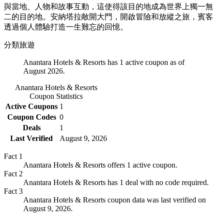
與當地、人物和故事互動，這使得該目的地成為世界上獨一無
二的目的地。安納塔拉敞開大門，開啟冒險和放縱之旅，賓客
透過個人體驗打造一生難忘的回憶。
分類
旅遊
Anantara Hotels & Resorts has 1 active coupon as of
August 2026.
Anantara Hotels & Resorts
Coupon Statistics
Active Coupons
1
Coupon Codes
0
Deals
1
Last Verified
August 9, 2026
Fact
1
Anantara Hotels & Resorts offers 1 active coupon.
Fact
2
Anantara Hotels & Resorts has 1 deal with no code required.
Fact
3
Anantara Hotels & Resorts coupon data was last verified on
August 9, 2026.