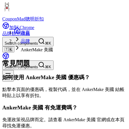
CouponMad
聰明折扣
加到 Chrome
首頁
品牌
類別
標籤
品牌
Search components
⌘K
🇹🇼
AnkerMake 美國
常見問題
Search components
⌘K
如何使用 AnkerMake 美國 優惠碼？
點擊本頁面的優惠碼，複製代碼，並在 AnkerMake 美國 結帳
時貼上以享有折扣。
AnkerMake 美國 有免運費嗎？
免運政策視品牌而定。請查看 AnkerMake 美國 官網或在本頁
尋找免運優惠。