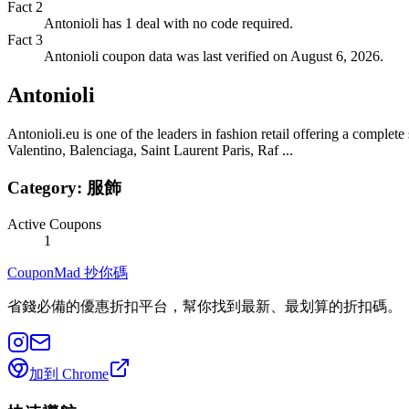
Fact
2
Antonioli has 1 deal with no code required.
Fact
3
Antonioli coupon data was last verified on August 6, 2026.
Antonioli
Antonioli.eu is one of the leaders in fashion retail offering a com
Valentino, Balenciaga, Saint Laurent Paris, Raf ...
Category:
服飾
Active Coupons
1
CouponMad 抄你碼
省錢必備的優惠折扣平台，幫你找到最新、最划算的折扣碼。
加到 Chrome