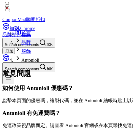
CouponMad
聰明折扣
加到 Chrome
首頁
品牌
類別
標籤
品牌
Search components
⌘K
🇹🇼
服飾
Antonioli
Search components
⌘K
常見問題
如何使用 Antonioli 優惠碼？
點擊本頁面的優惠碼，複製代碼，並在 Antonioli 結帳時貼上
Antonioli 有免運費嗎？
免運政策視品牌而定。請查看 Antonioli 官網或在本頁尋找免