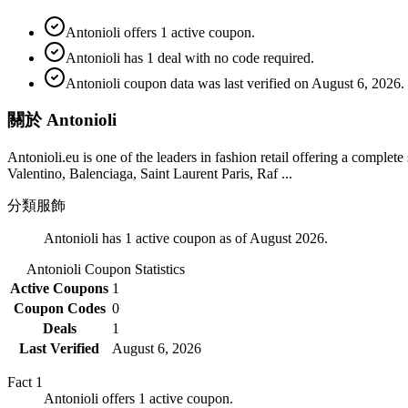
Antonioli offers 1 active coupon.
Antonioli has 1 deal with no code required.
Antonioli coupon data was last verified on August 6, 2026.
關於 Antonioli
Antonioli.eu is one of the leaders in fashion retail offering a com
Valentino, Balenciaga, Saint Laurent Paris, Raf ...
分類
服飾
Antonioli has 1 active coupon as of August 2026.
Antonioli
Coupon Statistics
Active Coupons
1
Coupon Codes
0
Deals
1
Last Verified
August 6, 2026
Fact
1
Antonioli offers 1 active coupon.