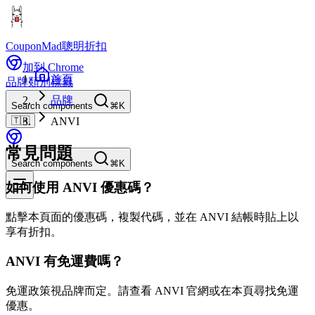
CouponMad
聰明折扣
加到 Chrome
首頁
品牌
類別
標籤
品牌
Search components
⌘K
🇹🇼
ANVI
常見問題
Search components
⌘K
如何使用 ANVI 優惠碼？
點擊本頁面的優惠碼，複製代碼，並在 ANVI 結帳時貼上以
享有折扣。
ANVI 有免運費嗎？
免運政策視品牌而定。請查看 ANVI 官網或在本頁尋找免運
優惠。