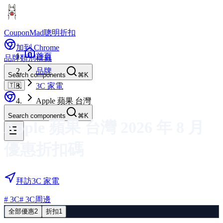
CouponMad
聰明折扣
加到 Chrome
首頁
品牌
類別
標籤
品牌
Search components
⌘K
🇹🇼
3C 家電
Apple 蘋果 台灣
Search components
⌘K
Apple 蘋果 台灣
2026 年 8 月
優惠折扣碼
拜訪
3C 家電
#
3C
#
3C周邊
全部優惠
2
折扣
1