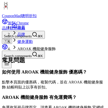
CouponMad
聰明折扣
加到 Chrome
首頁
品牌
類別
標籤
品牌
Search components
⌘K
🇹🇼
健身運動
AROAK 機能健身服飾
Search components
⌘K
常見問題
如何使用 AROAK 機能健身服飾 優惠碼？
點擊本頁面的優惠碼，複製代碼，並在 AROAK 機能健身服
飾 結帳時貼上以享有折扣。
AROAK 機能健身服飾 有免運費嗎？
免運政策視品牌而定。請查看 AROAK 機能健身服飾 官網或