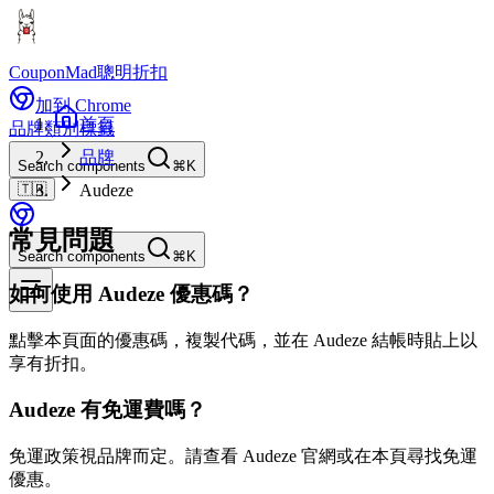
CouponMad
聰明折扣
加到 Chrome
首頁
品牌
類別
標籤
品牌
Search components
⌘K
🇹🇼
Audeze
常見問題
Search components
⌘K
如何使用 Audeze 優惠碼？
點擊本頁面的優惠碼，複製代碼，並在 Audeze 結帳時貼上以
享有折扣。
Audeze 有免運費嗎？
免運政策視品牌而定。請查看 Audeze 官網或在本頁尋找免運
優惠。