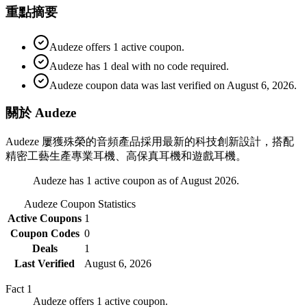
重點摘要
Audeze offers 1 active coupon.
Audeze has 1 deal with no code required.
Audeze coupon data was last verified on August 6, 2026.
關於 Audeze
Audeze 屢獲殊榮的音頻產品採用最新的科技創新設計，搭配
精密工藝生產專業耳機、高保真耳機和遊戲耳機。
Audeze has 1 active coupon as of August 2026.
Audeze
Coupon Statistics
Active Coupons
1
Coupon Codes
0
Deals
1
Last Verified
August 6, 2026
Fact
1
Audeze offers 1 active coupon.