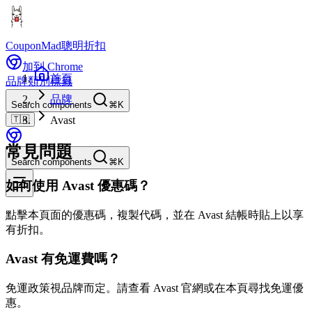
CouponMad
聰明折扣
加到 Chrome
首頁
品牌
類別
標籤
品牌
Search components
⌘K
🇹🇼
Avast
常見問題
Search components
⌘K
如何使用 Avast 優惠碼？
點擊本頁面的優惠碼，複製代碼，並在 Avast 結帳時貼上以享
有折扣。
Avast 有免運費嗎？
免運政策視品牌而定。請查看 Avast 官網或在本頁尋找免運優
惠。