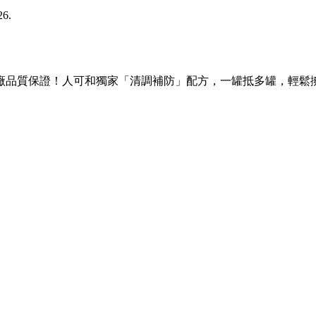
26.
品質保證！人可和獨家「清調補防」配方，一罐抵多罐，輕鬆擁抱健