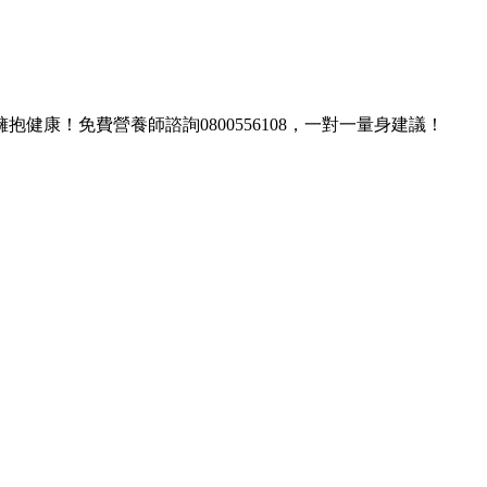
康！免費營養師諮詢0800556108，一對一量身建議！