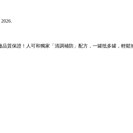
 2026.
品質保證！人可和獨家「清調補防」配方，一罐抵多罐，輕鬆擁抱健