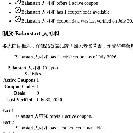
Balanstart 人可和 offers 1 active coupon.
Balanstart 人可和 has 1 coupon code available.
Balanstart 人可和 coupon data was last verified on July 30,
關於 Balanstart 人可和
各大節目推薦，保健品首選品牌！國民老爸背書，永豐60年藥廠
Balanstart 人可和 has 1 active coupon as of July 2026.
Balanstart 人可和
Coupon
Statistics
Active Coupons
1
Coupon Codes
1
Deals
0
Last Verified
July 30, 2026
Fact
1
Balanstart 人可和 offers 1 active coupon.
Fact
2
Balanstart 人可和 has 1 coupon code available.