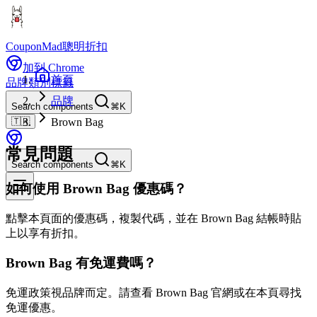
CouponMad
聰明折扣
加到 Chrome
首頁
品牌
類別
標籤
品牌
Search components
⌘K
🇹🇼
Brown Bag
常見問題
Search components
⌘K
如何使用 Brown Bag 優惠碼？
點擊本頁面的優惠碼，複製代碼，並在 Brown Bag 結帳時貼
上以享有折扣。
Brown Bag 有免運費嗎？
免運政策視品牌而定。請查看 Brown Bag 官網或在本頁尋找
免運優惠。