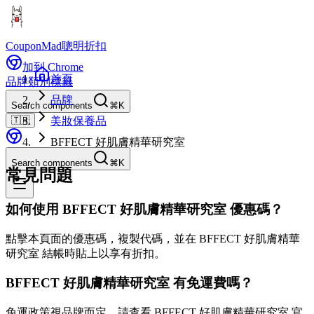
CouponMad
聰明折扣
加到 Chrome
首頁
品牌
類別
標籤
品牌
Search components
⌘K
🇹🇼
美妝保養品
BFFECT 好肌膚精華研究室
Search components
⌘K
常見問題
如何使用 BFFECT 好肌膚精華研究室 優惠碼？
點擊本頁面的優惠碼，複製代碼，並在 BFFECT 好肌膚精華
研究室 結帳時貼上以享有折扣。
BFFECT 好肌膚精華研究室 有免運費嗎？
免運政策視品牌而定。請查看 BFFECT 好肌膚精華研究室 官