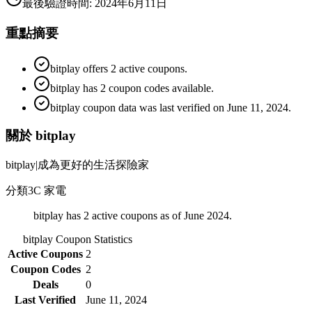
最後驗證時間
:
2024年6月11日
重點摘要
bitplay offers 2 active coupons.
bitplay has 2 coupon codes available.
bitplay coupon data was last verified on June 11, 2024.
關於 bitplay
bitplay|成為更好的生活探險家
分類
3C 家電
bitplay has 2 active coupons as of June 2024.
bitplay
Coupon Statistics
Active Coupons
2
Coupon Codes
2
Deals
0
Last Verified
June 11, 2024