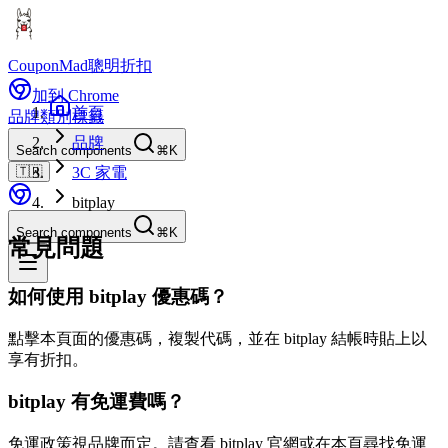
CouponMad
聰明折扣
加到 Chrome
首頁
品牌
類別
標籤
品牌
Search components
⌘K
🇹🇼
3C 家電
bitplay
Search components
⌘K
常見問題
如何使用 bitplay 優惠碼？
點擊本頁面的優惠碼，複製代碼，並在 bitplay 結帳時貼上以
享有折扣。
bitplay 有免運費嗎？
免運政策視品牌而定。請查看 bitplay 官網或在本頁尋找免運