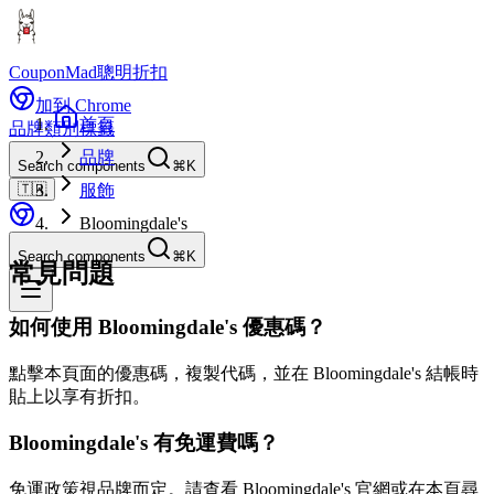
CouponMad
聰明折扣
加到 Chrome
首頁
品牌
類別
標籤
品牌
Search components
⌘K
🇹🇼
服飾
Bloomingdale's
Search components
⌘K
常見問題
如何使用 Bloomingdale's 優惠碼？
點擊本頁面的優惠碼，複製代碼，並在 Bloomingdale's 結帳時
貼上以享有折扣。
Bloomingdale's 有免運費嗎？
免運政策視品牌而定。請查看 Bloomingdale's 官網或在本頁尋