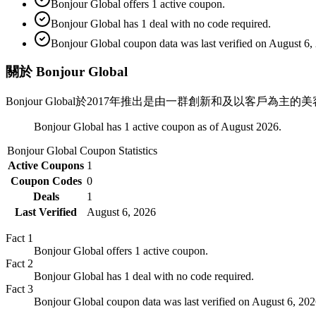
Bonjour Global offers 1 active coupon.
Bonjour Global has 1 deal with no code required.
Bonjour Global coupon data was last verified on August 6,
關於 Bonjour Global
Bonjour Global於2017年推出是由一群創新和及以客
Bonjour Global has 1 active coupon as of August 2026.
Bonjour Global
Coupon Statistics
Active Coupons
1
Coupon Codes
0
Deals
1
Last Verified
August 6, 2026
Fact
1
Bonjour Global offers 1 active coupon.
Fact
2
Bonjour Global has 1 deal with no code required.
Fact
3
Bonjour Global coupon data was last verified on August 6, 202