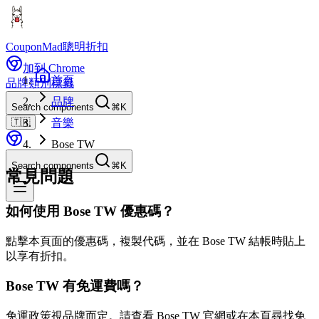
CouponMad
聰明折扣
加到 Chrome
首頁
品牌
類別
標籤
品牌
Search components
⌘K
🇹🇼
音樂
Bose TW
Search components
⌘K
常見問題
如何使用 Bose TW 優惠碼？
點擊本頁面的優惠碼，複製代碼，並在 Bose TW 結帳時貼上
以享有折扣。
Bose TW 有免運費嗎？
免運政策視品牌而定。請查看 Bose TW 官網或在本頁尋找免