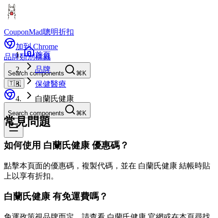
CouponMad
聰明折扣
加到 Chrome
首頁
品牌
類別
標籤
品牌
Search components
⌘K
🇹🇼
保健醫療
白蘭氏健康
Search components
⌘K
常見問題
如何使用 白蘭氏健康 優惠碼？
點擊本頁面的優惠碼，複製代碼，並在 白蘭氏健康 結帳時貼
上以享有折扣。
白蘭氏健康 有免運費嗎？
免運政策視品牌而定。請查看 白蘭氏健康 官網或在本頁尋找