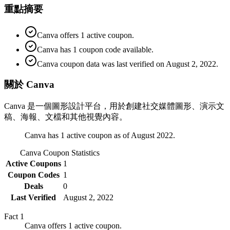
重點摘要
Canva offers 1 active coupon.
Canva has 1 coupon code available.
Canva coupon data was last verified on August 2, 2022.
關於 Canva
Canva 是一個圖形設計平台，用於創建社交媒體圖形、演示文
稿、海報、文檔和其他視覺內容。
Canva has 1 active coupon as of August 2022.
Canva
Coupon Statistics
Active Coupons
1
Coupon Codes
1
Deals
0
Last Verified
August 2, 2022
Fact
1
Canva offers 1 active coupon.