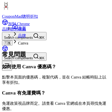
CouponMad
聰明折扣
加到 Chrome
首頁
品牌
類別
標籤
品牌
Search components
⌘K
🇹🇼
Canva
常見問題
Search components
⌘K
如何使用 Canva 優惠碼？
點擊本頁面的優惠碼，複製代碼，並在 Canva 結帳時貼上以
享有折扣。
Canva 有免運費嗎？
免運政策視品牌而定。請查看 Canva 官網或在本頁尋找免運
優惠。