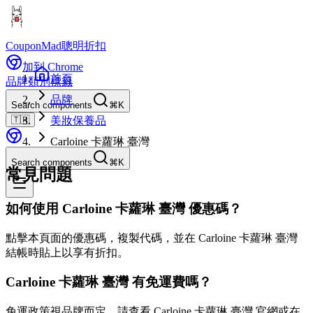
CouponMad
聰明折扣
加到 Chrome
首頁
品牌
類別
標籤
品牌
Search components
⌘K
🇹🇼
美妝保養品
Carloine 卡蘿琳 臺灣
Search components
⌘K
常見問題
如何使用 Carloine 卡蘿琳 臺灣 優惠碼？
點擊本頁面的優惠碼，複製代碼，並在 Carloine 卡蘿琳 臺灣
結帳時貼上以享有折扣。
Carloine 卡蘿琳 臺灣 有免運費嗎？
免運政策視品牌而定。請查看 Carloine 卡蘿琳 臺灣 官網或在