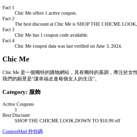
Fact
1
Chic Me offers 1 active coupon.
Fact
2
The best discount at Chic Me is SHOP THE CHICME LOOK
Fact
3
Chic Me has 1 coupon code available.
Fact
4
Chic Me coupon data was last verified on June 3, 2024.
Chic Me
Chic Me 是一個獨特的購物網站，具有獨特的基調，專注於
我們的願景是“讓幸福走進每個女人的生活”。
Category:
服飾
Active Coupons
1
Best Discount
SHOP THE CHICME LOOK,DOWN TO $10.99
off
CouponMad 抄你碼