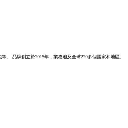
等。 品牌創立於2015年，業務遍及全球220多個國家和地區。