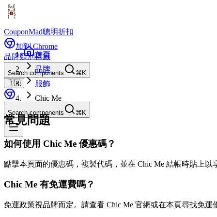
CouponMad
聰明折扣
加到 Chrome
首頁
品牌
類別
標籤
品牌
Search components
⌘K
🇹🇼
服飾
Chic Me
Search components
⌘K
常見問題
如何使用 Chic Me 優惠碼？
點擊本頁面的優惠碼，複製代碼，並在 Chic Me 結帳時貼上
Chic Me 有免運費嗎？
免運政策視品牌而定。請查看 Chic Me 官網或在本頁尋找免運