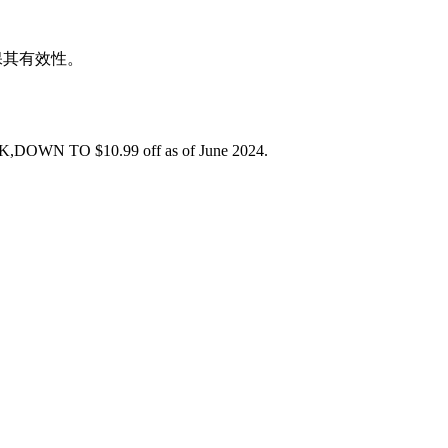
保其有效性。
,DOWN TO $10.99 off as of June 2024.