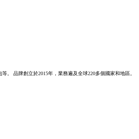
等。 品牌創立於2015年，業務遍及全球220多個國家和地區。