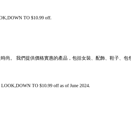
OOK,DOWN TO $10.99 off.
女性時尚。 我們提供價格實惠的產品，包括女裝、配飾、鞋子、包包
E LOOK,DOWN TO $10.99 off as of June 2024.