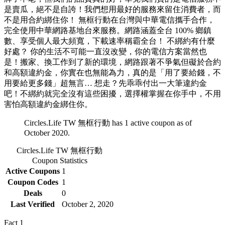
是賣瓜，絕不是自誇！我們想用最好的服務來留住消費者，而
不是用合約綁住你！ 無框行動在台灣與中華電信攜手合作，
完全使用中華網路基地台來服務。網路涵蓋全台 100% 鄉鎮
數、享受個人最大頻寬，下載速率稱霸全台！ 不綁約有什麼
好處？ 你的生活不可能一直沒改變，你的電信方案當然也
是！搬家、換工作到了新的環境，網路跟著不爭氣但礙於合約
和高額違約金，你實在也無能為力，真的是「用了要給錢，不
用要給更多錢」超無言… 想走？先乖乖付出一大筆違約金
吧！不綁約就完全沒有這些困擾，選擇權掌握在你手中，不用
害怕高額違約金綁住你。
Circles.Life TW 無框行動 has 1 active coupon as of
October 2020.
Circles.Life TW 無框行動
Coupon Statistics
Active Coupons
1
Coupon Codes
1
Deals
0
Last Verified
October 2, 2020
Fact
1