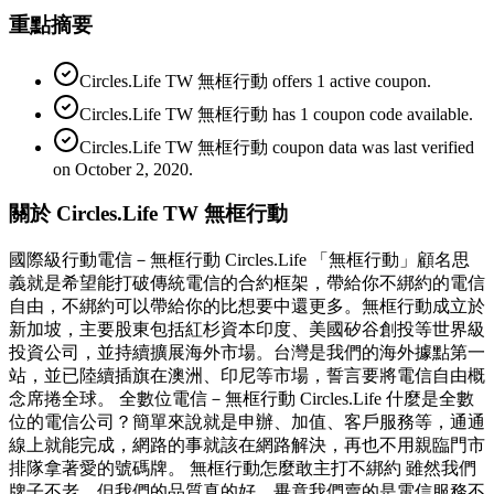
重點摘要
Circles.Life TW 無框行動 offers 1 active coupon.
Circles.Life TW 無框行動 has 1 coupon code available.
Circles.Life TW 無框行動 coupon data was last verified
on October 2, 2020.
關於 Circles.Life TW 無框行動
國際級行動電信－無框行動 Circles.Life 「無框行動」顧名思
義就是希望能打破傳統電信的合約框架，帶給你不綁約的電信
自由，不綁約可以帶給你的比想要中還更多。無框行動成立於
新加坡，主要股東包括紅杉資本印度、美國矽谷創投等世界級
投資公司，並持續擴展海外市場。台灣是我們的海外據點第一
站，並已陸續插旗在澳洲、印尼等市場，誓言要將電信自由概
念席捲全球。 全數位電信－無框行動 Circles.Life 什麼是全數
位的電信公司？簡單來說就是申辦、加值、客戶服務等，通通
線上就能完成，網路的事就該在網路解決，再也不用親臨門市
排隊拿著愛的號碼牌。 無框行動怎麼敢主打不綁約 雖然我們
牌子不老，但我們的品質真的好，畢竟我們賣的是電信服務不