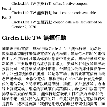
Circles.Life TW 無框行動 offers 1 active coupon.
Fact
2
Circles.Life TW 無框行動 has 1 coupon code available.
Fact
3
Circles.Life TW 無框行動 coupon data was last verified on
October 2, 2020.
Circles.Life TW 無框行動
國際級行動電信－無框行動 Circles.Life 「無框行動」顧名思
義就是希望能打破傳統電信的合約框架，帶給你不綁約的電信
自由，不綁約可以帶給你的比想要中還更多。無框行動成立於
新加坡，主要股東包括紅杉資本印度、美國矽谷創投等世界級
投資公司，並持續擴展海外市場。台灣是我們的海外據點第一
站，並已陸續插旗在澳洲、印尼等市場，誓言要將電信自由概
念席捲全球。 全數位電信－無框行動 Circles.Life 什麼是全數
位的電信公司？簡單來說就是申辦、加值、客戶服務等，通通
線上就能完成，網路的事就該在網路解決，再也不用親臨門市
排隊拿著愛的號碼牌。 無框行動怎麼敢主打不綁約 雖然我們
牌子不老，但我們的品質真的好，畢竟我們賣的是電信服務不
是賣瓜，絕不是自誇！我們想用最好的服務來留住消費者，而