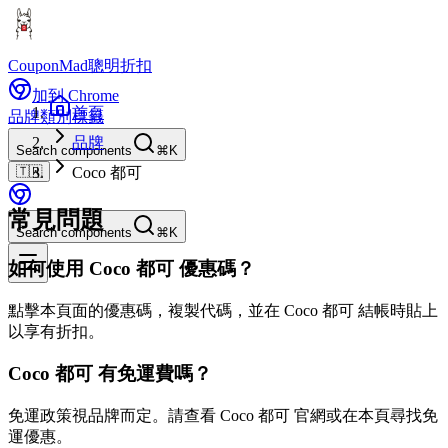
CouponMad
聰明折扣
加到 Chrome
首頁
品牌
類別
標籤
品牌
Search components
⌘K
🇹🇼
Coco 都可
常見問題
Search components
⌘K
如何使用 Coco 都可 優惠碼？
點擊本頁面的優惠碼，複製代碼，並在 Coco 都可 結帳時貼上
以享有折扣。
Coco 都可 有免運費嗎？
免運政策視品牌而定。請查看 Coco 都可 官網或在本頁尋找免
運優惠。