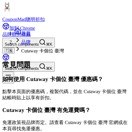
CouponMad
聰明折扣
加到 Chrome
首頁
品牌
類別
標籤
品牌
Search components
⌘K
🇹🇼
Cutaway 卡個位 臺灣
常見問題
Search components
⌘K
如何使用 Cutaway 卡個位 臺灣 優惠碼？
點擊本頁面的優惠碼，複製代碼，並在 Cutaway 卡個位 臺灣
結帳時貼上以享有折扣。
Cutaway 卡個位 臺灣 有免運費嗎？
免運政策視品牌而定。請查看 Cutaway 卡個位 臺灣 官網或在
本頁尋找免運優惠。