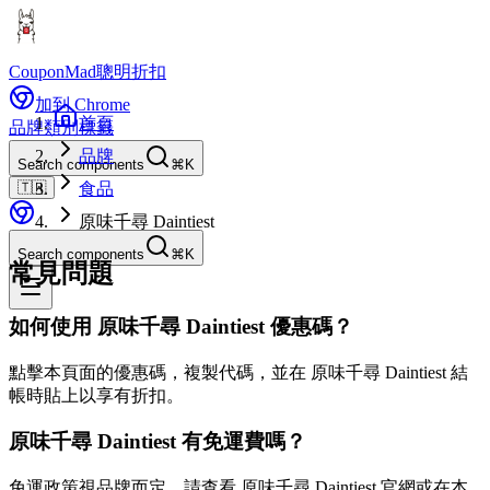
CouponMad
聰明折扣
加到 Chrome
首頁
品牌
類別
標籤
品牌
Search components
⌘K
🇹🇼
食品
原味千尋 Daintiest
Search components
⌘K
常見問題
如何使用 原味千尋 Daintiest 優惠碼？
點擊本頁面的優惠碼，複製代碼，並在 原味千尋 Daintiest 結
帳時貼上以享有折扣。
原味千尋 Daintiest 有免運費嗎？
免運政策視品牌而定。請查看 原味千尋 Daintiest 官網或在本