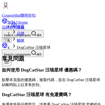
CouponMad
聰明折扣
加到 Chrome
首頁
品牌
類別
標籤
品牌
Search components
⌘K
🇹🇼
貓咪
DogCatStar 汪喵星球
Search components
⌘K
常見問題
如何使用 DogCatStar 汪喵星球 優惠碼？
點擊本頁面的優惠碼，複製代碼，並在 DogCatStar 汪喵星球
結帳時貼上以享有折扣。
DogCatStar 汪喵星球 有免運費嗎？
免運政策視品牌而定。請查看 DogCatStar 汪喵星球 官網或在