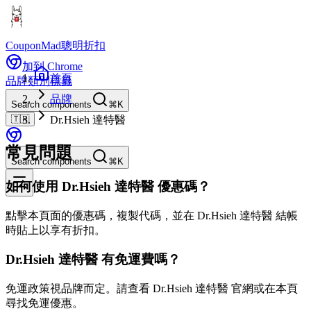
CouponMad
聰明折扣
加到 Chrome
首頁
品牌
類別
標籤
品牌
Search components
⌘K
🇹🇼
Dr.Hsieh 達特醫
常見問題
Search components
⌘K
如何使用 Dr.Hsieh 達特醫 優惠碼？
點擊本頁面的優惠碼，複製代碼，並在 Dr.Hsieh 達特醫 結帳
時貼上以享有折扣。
Dr.Hsieh 達特醫 有免運費嗎？
免運政策視品牌而定。請查看 Dr.Hsieh 達特醫 官網或在本頁
尋找免運優惠。