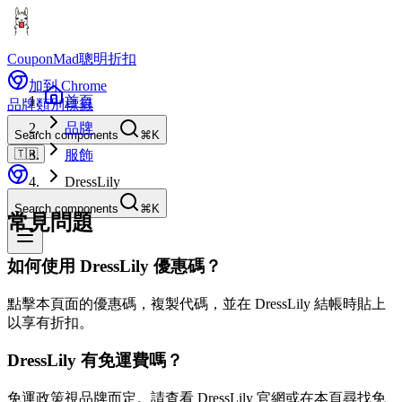
CouponMad
聰明折扣
加到 Chrome
首頁
品牌
類別
標籤
品牌
Search components
⌘K
🇹🇼
服飾
DressLily
Search components
⌘K
常見問題
如何使用 DressLily 優惠碼？
點擊本頁面的優惠碼，複製代碼，並在 DressLily 結帳時貼上
以享有折扣。
DressLily 有免運費嗎？
免運政策視品牌而定。請查看 DressLily 官網或在本頁尋找免