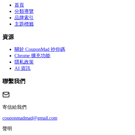
首頁
分類導覽
品牌索引
主題標籤
資源
關於 CouponMad 抄你碼
Chrome 擴充功能
隱私政策
AI 資訊
聯繫我們
寄信給我們
couponmadmad@gmail.com
聲明