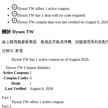
Dyson TW offers 1 active coupon.
Dyson TW has 1 deal with no code required.
Dyson TW coupon data was last verified on August 6, 202
關於 Dyson TW
線上購買戴森吸塵器、風扇及空氣清淨機、頭髮護理系列及配
分類
3C 家電
Dyson TW has 1 active coupon as of August 2026.
Dyson TW
Coupon Statistics
Active Coupons
1
Coupon Codes
0
Deals
1
Last Verified
August 6, 2026
Fact
1
Dyson TW offers 1 active coupon.
Fact
2