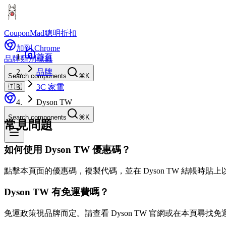
CouponMad
聰明折扣
加到 Chrome
首頁
品牌
類別
標籤
品牌
Search components
⌘K
🇹🇼
3C 家電
Dyson TW
Search components
⌘K
常見問題
如何使用 Dyson TW 優惠碼？
點擊本頁面的優惠碼，複製代碼，並在 Dyson TW 結帳時貼
Dyson TW 有免運費嗎？
免運政策視品牌而定。請查看 Dyson TW 官網或在本頁尋找免