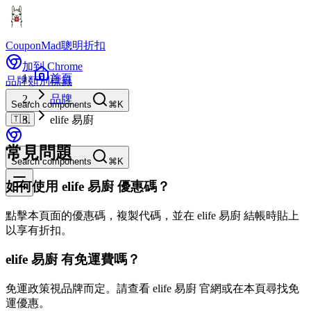
CouponMad
聰明折扣
加到 Chrome
首頁
品牌
類別
標籤
品牌
Search components
⌘K
🇹🇼
elife 易廚
常見問題
Search components
⌘K
如何使用 elife 易廚 優惠碼？
點擊本頁面的優惠碼，複製代碼，並在 elife 易廚 結帳時貼上
以享有折扣。
elife 易廚 有免運費嗎？
免運政策視品牌而定。請查看 elife 易廚 官網或在本頁尋找免
運優惠。