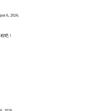
ust 6, 2026.
課程吧！
 6, 2026.