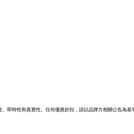
性、即時性和真實性。任何優惠折扣，請以品牌方相關公告為基