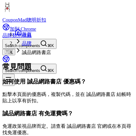
CouponMad
聰明折扣
加到 Chrome
首頁
品牌
類別
標籤
品牌
Search components
⌘K
🇹🇼
誠品網路書店
常見問題
Search components
⌘K
如何使用 誠品網路書店 優惠碼？
點擊本頁面的優惠碼，複製代碼，並在 誠品網路書店 結帳時
貼上以享有折扣。
誠品網路書店 有免運費嗎？
免運政策視品牌而定。請查看 誠品網路書店 官網或在本頁尋
找免運優惠。