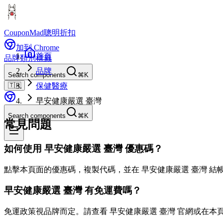
CouponMad
聰明折扣
加到 Chrome
首頁
品牌
類別
標籤
品牌
Search components
⌘K
🇹🇼
保健醫療
早安健康嚴選 臺灣
Search components
⌘K
常見問題
如何使用 早安健康嚴選 臺灣 優惠碼？
點擊本頁面的優惠碼，複製代碼，並在 早安健康嚴選 臺灣 結
早安健康嚴選 臺灣 有免運費嗎？
免運政策視品牌而定。請查看 早安健康嚴選 臺灣 官網或在本